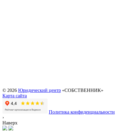
Адвокат по
Межевание
Правовой анализ
недвижимости
Составление договоров
договоров, соглашений
Адвокат по семейным
Услуги МФЦ
и иной документации
делам
Регистрация ИП и
Банкротство
юридических лиц
физических лиц
Внесение изменений в
Выезд юриста на дом
устав юридических
или офис
лиц
Оформление
недвижимости
Перевод садового дома
в жилой
© 2026
Юридический центр
«СОБСТВЕННИК»
Карта сайта
Политика конфиденциальности
›
Наверх