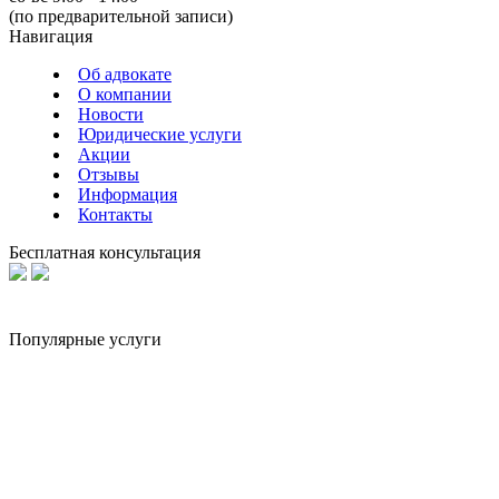
(по предварительной записи)
Навигация
Об адвокате
О компании
Новости
Юридические услуги
Акции
Отзывы
Информация
Контакты
Бесплатная консультация
Популярные услуги
Юридические услуги
Оформление
Представление
Риэлторские услуги
наследства
интересов в суде
Автоадвокат
Нотариус
Юридическое
Адвокат по
Сопровождение сделок
сопровождение
гражданским делам
Геодезия
бизнеса