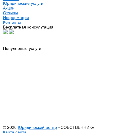
Юридические услуги
Акции
Отзывы
Информация
Контакты
Бесплатная консультация
Популярные услуги
Юридические услуги
Оформление н
Риэлторские услуги
Нотариус
Автоадвокат
Сопровождени
Адвокат по гражданским делам
Геодезия
Адвокат по недвижимости
Межевание
Адвокат по семейным делам
Составление д
Банкротство физических лиц
Услуги МФЦ
Выезд юриста на дом или офис
Регистрация И
Оформление недвижимости
Внесение изме
Перевод садового дома в жилой
© 2026
Юридический центр
«СОБСТВЕННИК»
Карта сайта