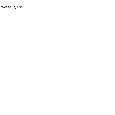
гачева, д.18/7
Оформление наследства
Предста
Нотариус
Юридич
Сопровождение сделок
Правово
Геодезия
докуме