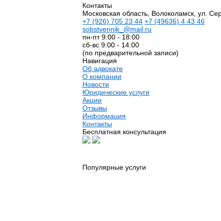
Контакты
Московская область, Волоколамск, ул. Сер
+7
(926)
705 23 44
+7
(49636)
4 43 46
sobstvennik_@mail.ru
пн-пт 9:00 - 18:00
сб-вс 9:00 - 14:00
(по предварительной записи)
Навигация
Об адвокате
О компании
Новости
Юридические услуги
Акции
Отзывы
Информация
Контакты
Бесплатная консультация
Популярные услуги
Юридические услуги
Риэлторские услуги
Автоадвокат
Адвокат по гражданским делам