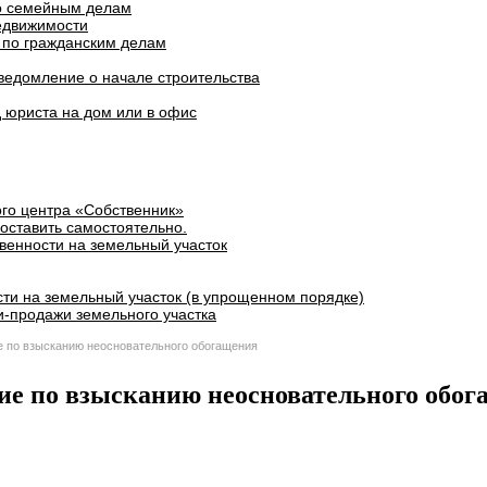
о семейным делам
едвижимости
 по гражданским делам
ведомление о начале строительства
 юриста на дом или в офис
го центра «Собственник»
оставить самостоятельно.
венности на земельный участок
ти на земельный участок (в упрощенном порядке)
и-продажи земельного участка
 по взысканию неосновательного обогащения
ие по взысканию неосновательного обог