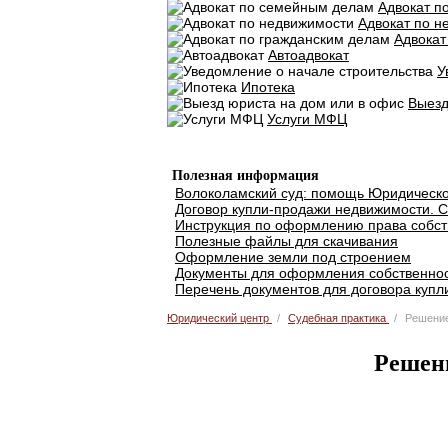
Адвокат п
Адвокат по н
Адвокат
Автоадвокат
У
Ипотека
Выезд
Услуги МФЦ
Добавить объявление
Полезная информация
Волоколамский суд: помощь Юридическо
Договор купли-продажи недвижимости. С
Инструкция по оформлению права собст
Полезные файлы для скачивания
Оформление земли под строением
Документы для оформления собственнос
Перечень документов для договора купл
Юридический центр
Судебная практика
Решение
Решен