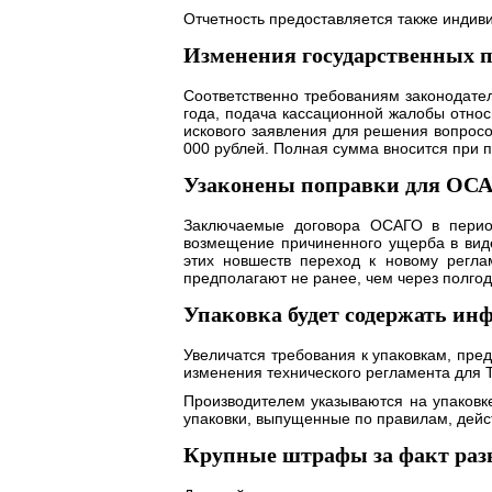
Отчетность предоставляется также инди
Изменения государственных 
Соответственно требованиям законодате
года, подача кассационной жалобы отно
искового заявления для решения вопросо
000 рублей. Полная сумма вносится при 
Узаконены поправки для ОС
Заключаемые договора ОСАГО в период
возмещение причиненного ущерба в виде
этих новшеств переход к новому регла
предполагают не ранее, чем через полгод
Упаковка будет содержать ин
Увеличатся требования к упаковкам, пре
изменения технического регламента для 
Производителем указываются на упаковк
упаковки, выпущенные по правилам, дейст
Крупные штрафы за факт разв