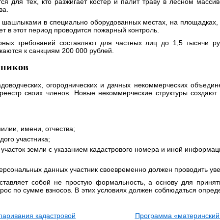
я для тех, кто разжигает костер и палит траву в лесном массив
ва.
 шашлыками в специально оборудованных местах, на площадках,
ет в этот период проводится пожарный контроль.
ых требований составляют для частных лиц до 1,5 тысячи ру
каются к санкциям 200 000 рублей.
чников
адоводческих, огороднических и дачных некоммерческих объедин
реестр своих членов. Новые некоммерческие структуры создают 
илии, имени, отчества;
дого участника;
участок земли с указанием кадастрового номера и иной информаци
персональных данных участник своевременно должен проводить ув
дставляет собой не простую формальность, а основу для прин
рос по сумме взносов. В этих условиях должен соблюдаться опр
спаривания кадастровой
Программа «материнский 