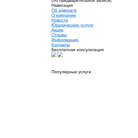
(по предварительной записи)
Навигация
Об адвокате
О компании
Новости
Юридические услуги
Акции
Отзывы
Информация
Контакты
Бесплатная консультация
Популярные услуги
Юридические услуги
Риэлторские услуги
Автоадвокат
Адвокат по гражданским делам
Адвокат по недвижимости
Адвокат по семейным делам
Банкротство физических лиц
Выезд юриста на дом или офис