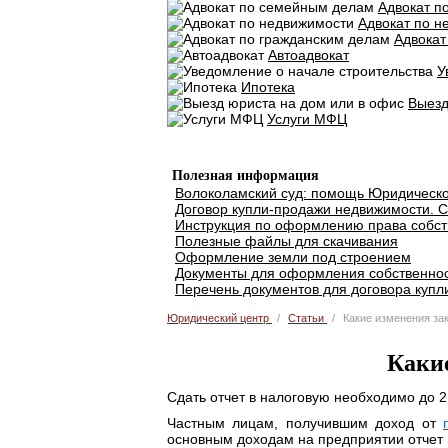
Адвокат п
Адвокат по н
Адвокат
Автоадвокат
У
Ипотека
Выезд
Услуги МФЦ
Добавить объявление
Полезная информация
Волоколамский суд: помощь Юридическо
Договор купли-продажи недвижимости. С
Инструкция по оформлению права собст
Полезные файлы для скачивания
Оформление земли под строением
Документы для оформления собственнос
Перечень документов для договора купл
Юридический центр
Статьи
Какие изменения за
Какие
Сдать отчет в налоговую необходимо до 2
Частным лицам, получившим доход от
основным доходам на предприятии отчет 