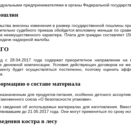
видуальными предпринимателями в органы Федеральной государст
пошлин
льства внесены изменения в размер государственной пошлины при
сительно судебного приказа обойдется вполовину меньше по срав
в неимущественного характера. Плата для граждан составляет 150
подаче надзорной жалобы.
АГО
 с 28.04.2017 года содержат приоритетное направление на 
 денежной компенсации. Условия действующих договоров не ме
менту будет осуществляться постепенно, поэтому оценить эфф
а.
формацию о составе материала
дназначенным для продуктов питания, особенно детского ассортиме
Таможенного союза «О безопасности упаковки».
е сведения об используемых материалах для изготовления. Вмест
вовавшим до 21.05.2017 года. Они могут применяться по сроку ис
едения костра в лесу