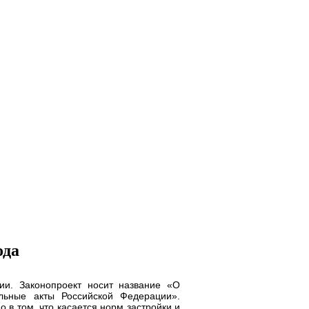
ода
ии. Законопроект носит название «О
льные акты Российской Федерации».
 в том, что касается норм застройки и