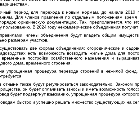
овариществам.
очный период для перехода к новым нормам, до начала 2019 г
аниям. Для членов правления по отдельным положениям время пе
 порядок юридическую документацию. Так, предполагается, что эт
 пользованию. В 2024 году некоммерческие объединения получат
 правилами, члены объединения будут владеть общим имуществ
ьно размерам участков.
 существовать две формы объединения: огороднические и садо
адоводствах есть возможность возводить жилые дома для пост
 временные постройки хозяйственного назначения и выращиват
ового дома, временного строения.
ана упрощенная процедура перевода строений в нежилой фонд. 
отребуется.
 отныне также будут регулироваться законодательно. Законом п
рищества, он будет оплачивать взносы и иметь возможность голос
довод будет подвергнут взысканию, упрощенная процедура которого
адоводам быстро и успешно решать множество существующих на се