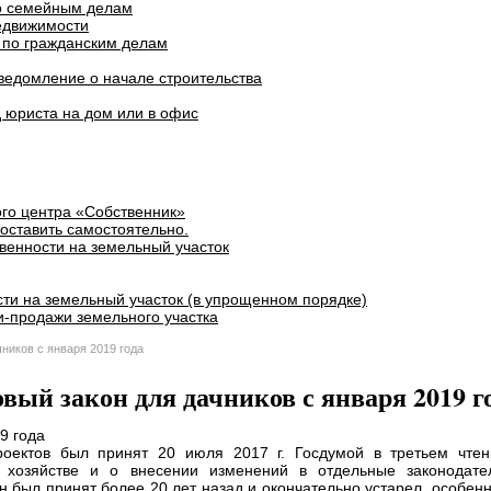
о семейным делам
едвижимости
 по гражданским делам
ведомление о начале строительства
 юриста на дом или в офис
го центра «Собственник»
оставить самостоятельно.
венности на земельный участок
ти на земельный участок (в упрощенном порядке)
и-продажи земельного участка
ников с января 2019 года
вый закон для дачников с января 2019 г
оектов был принят 20 июля 2017 г. Госдумой в третьем чтен
м хозяйстве и о внесении изменений в отдельные законодате
 был принят более 20 лет назад и окончательно устарел, особенно