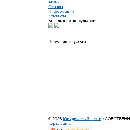
Акции
Отзывы
Информация
Контакты
Бесплатная консультация
Популярные услуги
Юридические услуги
Риэлторские услуги
Автоадвокат
Адвокат по гражданским делам
Адвокат по недвижимости
Адвокат по семейным делам
Банкротство физических лиц
Выезд юриста на дом или офис
Оформление недвижимости
Перевод садового дома в жилой
© 2026
Юридический центр
«СОБСТВЕНН
Карта сайта