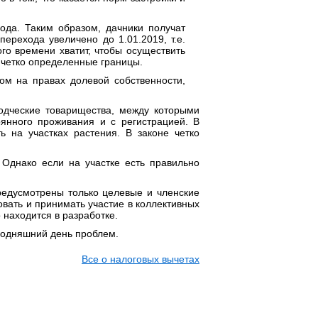
ода. Таким образом, дачники получат
рехода увеличено до 1.01.2019, т.е.
ого времени хватит, чтобы осуществить
 четко определенные границы.
ом на правах долевой собственности,
водческие товарищества, между которыми
оянного проживания и с регистрацией. В
ь на участках растения. В законе четко
Однако если на участке есть правильно
редусмотрены только целевые и членские
овать и принимать участие в коллективных
 находится в разработке.
годняшний день проблем.
Все о налоговых вычетах