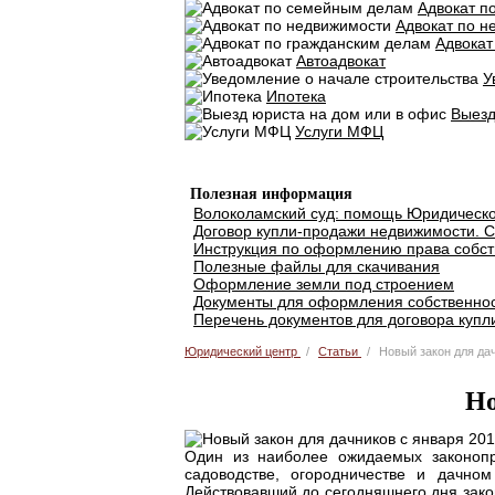
Адвокат п
Адвокат по н
Адвокат
Автоадвокат
У
Ипотека
Выезд
Услуги МФЦ
Добавить объявление
Полезная информация
Волоколамский суд: помощь Юридическо
Договор купли-продажи недвижимости. С
Инструкция по оформлению права собст
Полезные файлы для скачивания
Оформление земли под строением
Документы для оформления собственнос
Перечень документов для договора купл
Юридический центр
Статьи
Новый закон для дач
Но
Один из наиболее ожидаемых законопр
садоводстве, огородничестве и дачно
Действовавший до сегодняшнего дня закон