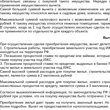
обязательно связаны с покупкой такого имущества. Нередки 
применение имущественного вычета.
Самой большой суммой вычета с возможным изменением на уме
такому имуществу относятся жилые и садовые дома, комнаты, кварт
Максимальной суммой налогового вычета с возможной заменой 
рублей. К такому имуществу относятся нежилые помещения, гараж
В случаях, когда за 1 год было осуществлено несколько сделок 
не применяются по отдельности для каждого объекта.
Выч
При осуществлении сделки приобретения имущества, вычет делится
1. Строительные работы, приобретение земельного участка под И
находиться на территории РФ.
2. Погашение процентной ставки по кредитам или займам, которые 
также покупку участка под ИЖС.
3. Погашение процентной ставки по кредитам, выданных в банках 
части жилья и земельного участка под ИЖС.
Самой высокой суммой расходов для покупки жилья, строительств
вычет, является сумма в 2 миллиона рублей.
Максимальной суммой расходов для покупки жилья, нового стро
начисленных процентов по кредиту, является сумма в 3 миллиона 
Согласно вышеизложенной информации, по законодательству РФ с
рублей при условии, что на покупку имущества было потрачено 2 
Приобретение жилья дает право на получить законный вычет. Но
более подробно. Вычет не предоставляется налогоплательщикам, 