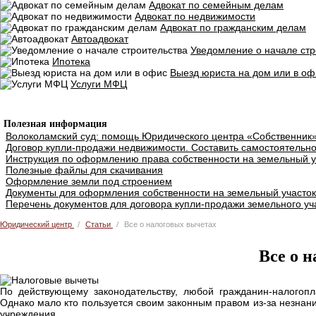
Адвокат по семейным делам
Адвокат по недвижимости
Адвокат по гражданским делам
Автоадвокат
Уведомление о начале стр
Ипотека
Выезд юриста на дом или в оф
Услуги МФЦ
Добавить объявление
Полезная информация
Волоколамский суд: помощь Юридического центра «Собственник
Договор купли-продажи недвижимости. Составить самостоятельно
Инструкция по оформлению права собственности на земельный у
Полезные файлы для скачивания
Оформление земли под строением
Документы для оформления собственности на земельный участок
Перечень документов для договора купли-продажи земельного уч
Юридический центр
Статьи
Все о налоговых вычетах
Все о 
По действующему законодательству, любой гражданин-налогоп
Однако мало кто пользуется своим законным правом из-за незнан
учреждения.