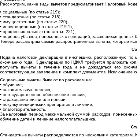
Рассмотрим, какие виды вычетов предусматривает Налоговый Коде
• социальные (по статье 219);
• стандартные (по статье 218);
• имущественные (по статье 220);
• инвестиционные (по статье 219.1);
• профессиональные (по статье 221);
• перенос убытков, понесенных от операций, касающихся ценных бум
Теперь рассмотрим самые распространенные вычеты, которые испо
Со
Подача налоговой декларации в инспекцию, расположенную по м
окончанию года. К декларации по НДФЛ требуется приложить коп
получить вычеты в течение года и не дожидаться его оконч
соответствующее заявление и комплект документов. Исключение со
Социальные вычеты бывают по расходам на:
• обучение;
• накопительную пенсию;
• негосударственное обеспечение пенсии;
• страхование жизни или пенсии;
• покупку медицинских препаратов и лечение;
• благотворительность.
За налоговый период максимальной суммой расходов, понесенных в
обучение детей и лечение налогоплательщика.
Ст
Стандартные вычеты распределяются по нескольким категориям. К