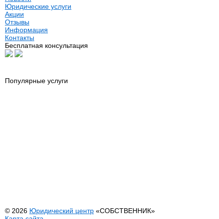
Юридические услуги
Акции
Отзывы
Информация
Контакты
Бесплатная консультация
Популярные услуги
Юридические услуги
Оформление н
Риэлторские услуги
Нотариус
Автоадвокат
Сопровождени
Адвокат по гражданским делам
Геодезия
Адвокат по недвижимости
Межевание
Адвокат по семейным делам
Составление д
Банкротство физических лиц
Услуги МФЦ
Выезд юриста на дом или офис
Регистрация И
Оформление недвижимости
Внесение изме
Перевод садового дома в жилой
© 2026
Юридический центр
«СОБСТВЕННИК»
Карта сайта