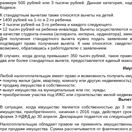
размере 500 рублей или 3 тысячи рублей. Данная категория, н
Кодексе.
К стандартным вычетам также относятся вычеты на детей:
• 1400 рублей на 1-го и 2-го ребенка.
• 3 тысячи рублей на 3-го ребенка и каждого следующего.
• 12 тысяч рублей на ребенка-инвалида. Вычеты осуществляются на
в качестве студента-очника (аспиранта, интерна, ординатора), имее
Для получения стандартного вычета нужно подать заявление в
подтвердят право получения вычета. К ним относятся: свидете
возможно, обратившись к работодателю с заявлением.
В случаях, когда доход превышает 350 тысяч рублей, такое прав
два или более стандартных вычета, предоставляется единый макс
Иму
Любой налогоплательщик имеет право и возможность получить иму
• покупку жилья (дом, квартиру, комнату или другую недвижимость)
• продажу имущества в собственности;
• выкуп имущества на муниципальные или гос. нужды;
• приобретение участка под ИЖС или строительство жилой недвиж
Вычет
В ситуации, когда имущество является собственностью до 3 л
имущества, приобретенного, начиная с 2016 года, действует сро
форме 3-НДФД до 30 апреля. Декларация подается на следующий 
Налогоплательщик обладает правом не применять имущественны
при продаже имущества. Сумма рассчитывается от фактического р