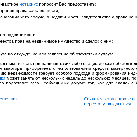
 квартире
нотариус
попросит Вас предоставить:
страции права собственности;
новании чего получена недвижимость: свидетельство о праве на н
кта недвижимости;
реестра прав на недвижимое имущество и сделок с ним;
уга на отчуждение или заявление об отсутствии супруга.
рытым, то есть при наличии каких-либо специфических обстоятел
 квартира приобретена с использованием средств материнского
нию недвижимости требует особого подхода и формирования инди
лки
может занять от нескольких недель до нескольких месяцев, п
по подготовке всех необходимых документов, как для сделок с 
ственник
Свидетельства о праве с
перестанут выдаваться