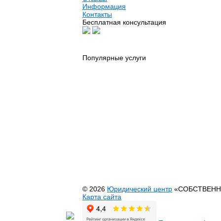
Информация
Контакты
Бесплатная консультация
Популярные услуги
Юридические услуги
Риэлторские услуги
Автоадвокат
Адвокат по гражданским делам
Адвокат по недвижимости
Адвокат по семейным делам
Банкротство физических лиц
Выезд юриста на дом или офис
Оформление недвижимости
Перевод садового дома в жилой
© 2026
Юридический центр
«СОБСТВЕНН
Карта сайта