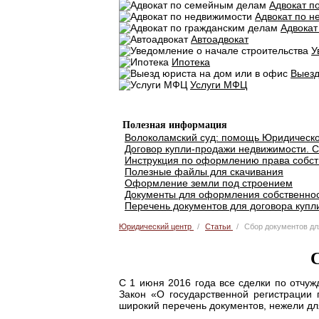
Адвокат п
Адвокат по н
Адвокат
Автоадвокат
У
Ипотека
Выезд
Услуги МФЦ
Добавить объявление
Полезная информация
Волоколамский суд: помощь Юридическо
Договор купли-продажи недвижимости. С
Инструкция по оформлению права собст
Полезные файлы для скачивания
Оформление земли под строением
Документы для оформления собственнос
Перечень документов для договора купл
Юридический центр
Статьи
Сбор документов дл
С
C 1 июня 2016 года все сделки по отч
Закон «О государственной регистрации 
широкий перечень документов, нежели дл