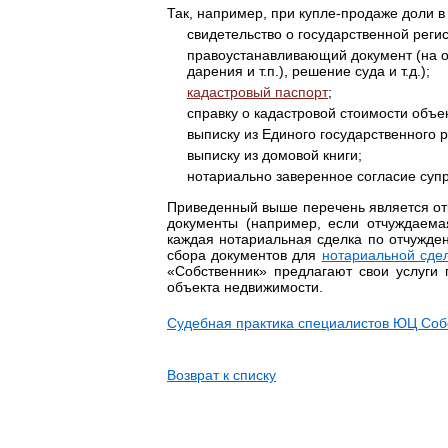
Так, например, при купле-продаже доли в
свидетельство о государственной реги
правоустанавливающий документ (на ос
дарения и т.п.), решение суда и т.д.);
кадастровый паспорт
;
справку о кадастровой стоимости объе
выписку из Единого государственного 
выписку из домовой книги;
нотариально заверенное согласие супр
Приведенный выше перечень является отк
документы (например, если отчуждаемая
каждая нотариальная сделка по отчужде
сбора документов для
нотариальной сде
«Собственник» предлагают свои услуги 
объекта недвижимости.
Судебная практика специалистов ЮЦ Соб
Возврат к списку