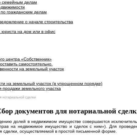
о семейным делам
едвижимости
 по гражданским делам
ведомление о начале строительства
 юриста на дом или в офис
го центра «Собственник»
оставить самостоятельно.
венности на земельный участок
ти на земельный участок (в упрощенном порядке)
и-продажи земельного участка
я нотариальной сделки
бор документов для нотариальной сдел
уждению долей в недвижимом имуществе совершаются исключител
прав на недвижимое имущество и сделок с ним»). Для проведе
я сделки, осуществляемой в простой письменной форме.