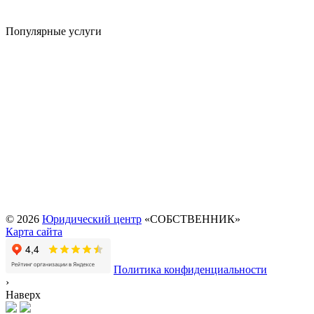
Популярные услуги
Юридические услуги
Риэлторские услуги
Автоадвокат
Адвокат по гражданским делам
Адвокат по недвижимости
Адвокат по семейным делам
Банкротство физических лиц
Выезд юриста на дом или офис
Оформление недвижимости
Перевод садового дома в жилой
© 2026
Юридический центр
«СОБСТВЕННИК»
Карта сайта
Политика конфиденциальности
›
Наверх