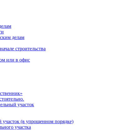
делам
ти
нским делам
начале строительства
ом или в офис
бственник»
стоятельно.
мельный участок
 участок (в упрощенном порядке)
льного участка