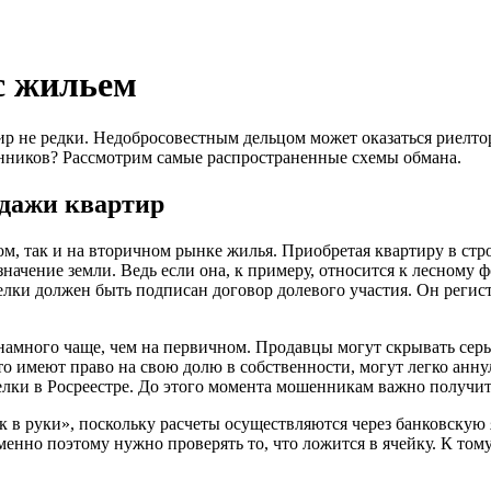
с жильем
 не редки. Недобросовестным дельцом может оказаться риелтор,
енников? Рассмотрим самые распространенные схемы обмана.
дажи квартир
м, так и на вторичном рынке жилья. Приобретая квартиру в ст
ачение земли. Ведь если она, к примеру, относится к лесному ф
ки должен быть подписан договор долевого участия. Он регистр
амного чаще, чем на первичном. Продавцы могут скрывать сер
кто имеют право на свою долю в собственности, могут легко ан
ки в Росреестре. До этого момента мошенникам важно получить 
к в руки», поскольку расчеты осуществляются через банковскую
енно поэтому нужно проверять то, что ложится в ячейку. К то