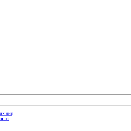
их лиц
ости