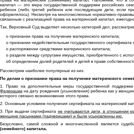
права на материнский (семейный) капитал. Напомним, что в со
капитал — это мера государственной поддержки российских сем
ребенок (либо третий ребенок или последующие дети, если пр
оформлялось). Несмотря на многочисленные нормативно-правовые
связанным с реализацией права на материнский капитал, ежегодно
Так, Верховный Суд выделяет несколько категорий дел, рассматр
о признании права на получение материнского капитала;
о признании недействительным государственного сертификата 
о распоряжении средствами материнского капитала;
о разделе между супругами имущества, приобретенного с испол
об определении долей родителей и детей в праве собственност
Рассмотрим наиболее популярные из них.
По делам о признании права на получение материнского се
1. Право на дополнительные меры государственной поддержки
Федерации
на дату рождения (усыновления) ребенка как у женщин
которого связано возникновение этого права.
2. Основным условием получения сертификата на материнский кап
3. При выдачи сертификата
не учитываются дети, в отношении к
женщине пасынками (падчерицами) и были усыновленны ею.
Безусловно, самой сложной и многочисленной является суде
(семейного) капитала.