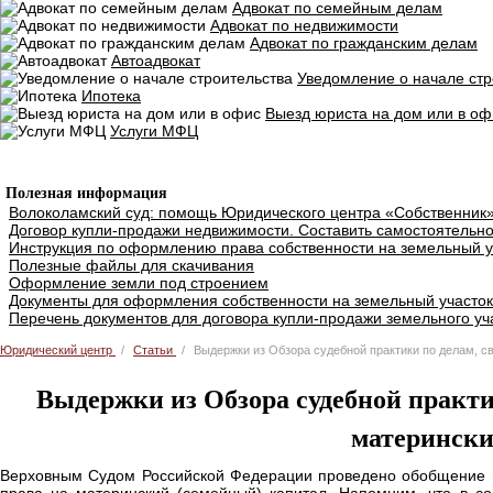
Адвокат по семейным делам
Адвокат по недвижимости
Адвокат по гражданским делам
Автоадвокат
Уведомление о начале стр
Ипотека
Выезд юриста на дом или в оф
Услуги МФЦ
Добавить объявление
Полезная информация
Волоколамский суд: помощь Юридического центра «Собственник
Договор купли-продажи недвижимости. Составить самостоятельно
Инструкция по оформлению права собственности на земельный у
Полезные файлы для скачивания
Оформление земли под строением
Документы для оформления собственности на земельный участок
Перечень документов для договора купли-продажи земельного уч
Юридический центр
Статьи
Выдержки из Обзора судебной практики по делам, с
Выдержки из Обзора судебной практи
матерински
Верховным Судом Российской Федерации проведено обобщение пр