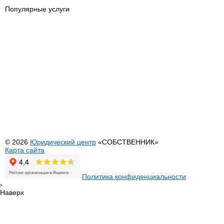
Популярные услуги
Юридические услуги
Оформление н
Риэлторские услуги
Нотариус
Автоадвокат
Сопровождени
Адвокат по гражданским делам
Геодезия
Адвокат по недвижимости
Межевание
Адвокат по семейным делам
Составление д
Банкротство физических лиц
Услуги МФЦ
Выезд юриста на дом или офис
Регистрация И
Оформление недвижимости
Внесение изме
Перевод садового дома в жилой
© 2026
Юридический центр
«СОБСТВЕННИК»
Карта сайта
Политика конфиденциальности
›
Наверх