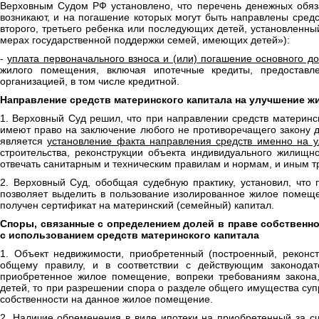
Верховным Судом РФ установлено, что перечень денежных обязат
возникают, и на погашение которых могут быть направлены средс
второго, третьего ребенка или последующих детей, установленн
мерах государственной поддержки семей, имеющих детей»):
-
уплата первоначального взноса и (или) погашение основного до
жилого помещения, включая ипотечные кредиты, предоставл
организацией, в том числе кредитной.
Направление средств материнского капитала на улучшение 
1. Верховный Суд решил, что при направлении средств материнс
имеют право на заключение любого не противоречащего закону 
является
установление факта направления средств именно на 
строительства, реконструкции объекта индивидуального жилищн
отвечать санитарным и техническим правилам и нормам, и иным т
2. Верховный Суд, обобщая судебную практику, установил, что
позволяет выделить в пользование изолированное жилое помеще
получен сертификат на материнский (семейный) капитал.
Споры, связанные с определением долей в праве собственно
с использованием средств материнского капитала
1. Объект недвижимости, приобретенный (построенный, реконст
общему правилу, и в соответствии с действующим законодат
приобретенное жилое помещение, вопреки требованиям закона
детей, то при разрешении спора о разделе общего имущества супр
собственности на данное жилое помещение.
2. Наличие обременения в виде ипотеки на приобретенный за сч