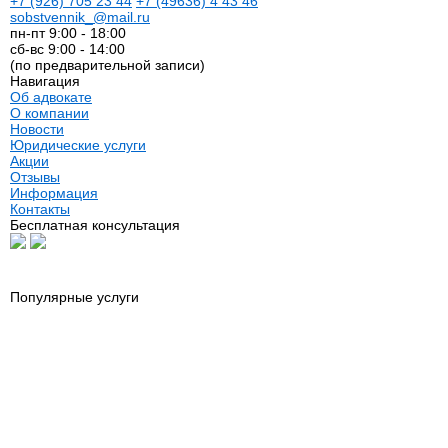
+7
(926)
705 23 44
+7
(49636)
4 43 46
sobstvennik_@mail.ru
пн-пт 9:00 - 18:00
сб-вс 9:00 - 14:00
(по предварительной записи)
Навигация
Об адвокате
О компании
Новости
Юридические услуги
Акции
Отзывы
Информация
Контакты
Бесплатная консультация
Популярные услуги
Юридические услуги
Оформление н
Риэлторские услуги
Нотариус
Автоадвокат
Сопровождени
Адвокат по гражданским делам
Геодезия
Адвокат по недвижимости
Межевание
Адвокат по семейным делам
Составление д