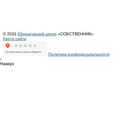
Банкротство физических лиц
Услуги МФЦ
Выезд юриста на дом или офис
Регистрация И
Оформление недвижимости
Внесение изме
Перевод садового дома в жилой
© 2026
Юридический центр
«СОБСТВЕННИК»
Карта сайта
Политика конфиденциальности
›
Наверх