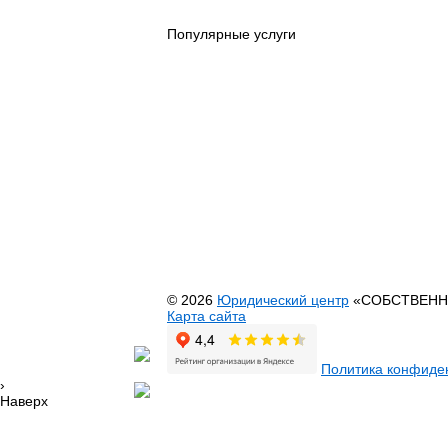
Популярные услуги
Юридические услуги
Риэлторские услуги
Автоадвокат
Адвокат по гражданским делам
Адвокат по недвижимости
Адвокат по семейным делам
Банкротство физических лиц
Выезд юриста на дом или офис
Оформление недвижимости
Перевод садового дома в жилой
© 2026
Юридический центр
«СОБСТВЕНН
Карта сайта
Политика конфиде
›
Наверх