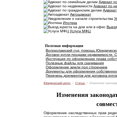
Адвокат п
Адвокат по н
Адвокат
Автоадвокат
У
Ипотека
Выезд
Услуги МФЦ
Добавить объявление
Полезная информация
Волоколамский суд: помощь Юридическо
Договор купли-продажи недвижимости. С
Инструкция по оформлению права собст
Полезные файлы для скачивания
Оформление земли под строением
Документы для оформления собственнос
Перечень документов для договора купл
Юридический центр
Статьи
Изменения законода
Изменения законодат
совмес
Оформление наследственных прав редко 