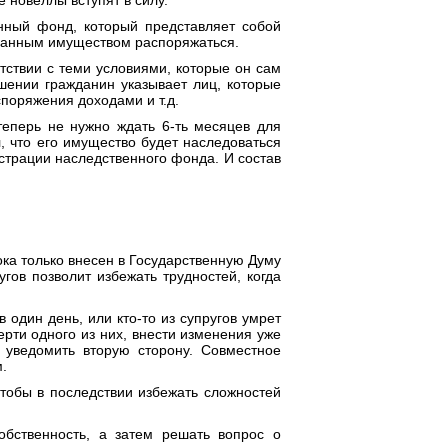
 новеллы вступят в силу.
енный фонд, который представляет собой
 данным имуществом распоряжаться.
тствии с теми условиями, которые он сам
ении гражданин указывает лиц, которые
споряжения доходами и т.д.
еперь не нужно ждать 6-ть месяцев для
, что его имущество будет наследоваться
трации наследственного фонда. И состав
ка только внесен в Государственную Думу
угов позволит избежать трудностей, когда
один день, или кто-то из супругов умрет
рти одного из них, внести изменения уже
 уведомить вторую сторону. Совместное
.
чтобы в последствии избежать сложностей
обственность, а затем решать вопрос о