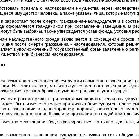
Кодекс РФ и уже с 1 сентября 2018 года некоторые законодательные
ействовать правила о наследовании имущества через наследств
ющееся имущество человека, а также указаны лица, которые могут
и заработает после смерти гражданина-наследодателя и в соотве
да оформляется гражданином при составлении завещания. В реш
 могут быть выбраны, также утверждается устав фонда, условия ра
ии наследственного фонда заключается в сокращении сроков, т
з 3 дня после смерти гражданина - наследодателя, который решил
ляет в уполномоченный государственный орган заявление о регис
муществом или бизнесом наследодателя.
ов
тся возможность составления супругами совместного завещания, по
нии. Но стоит сказать, что институт совместного завещания супр
рожденных в разных браках, и умирает раньше другого супруга.
супруги рассматривают три возможных варианта: если они умрут в 
может быть изменено только при жизни обоих супругов, после сме
овать завещание в одностороннем порядке, обязательно нужно
у в случае расторжения брака или признания его недействительным
овместного завещания будет фиксироваться на видео, для того, 
ии совместного завещания супругов не нужно делить общую с