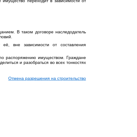
ое имущество переходит в зависимости от
щанием. В таком договоре наследодатель
ловий.
 её, вне зависимости от составления
 по распоряжению имуществом. Граждане
делиться и разобраться во всех тонкостях
Отмена разрешения на строительство
ТЕ ПОМОЖЕМ!