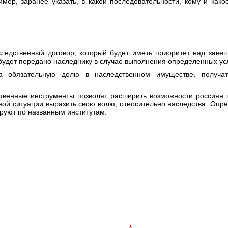
мер, заранее указать, в какой последовательности, кому и как
едственный договор, который будет иметь приоритет над заве
 будет передано наследнику в случае выполнения определенных ус
 обязательную долю в наследственном имуществе, получат
ственные инструменты позволят расширить возможности россиян
иной ситуации выразить свою волю, относительно наследства. Опре
ируют по названным институтам.
УЖНУЮ ИНФОРМАЦИЮ? ДАВАЙ