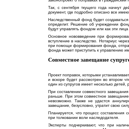
законопроект о поправках в Гражданский 
Так, с сентября ткущего года начнут д
документ, где подробно описано все име
Наследственный фонд будет создаваться 
определит. Решение об учреждении фон
будут управлять фондом или как эти лица
Основное нововведение при формирован
вступление в наследство. Нотариус чере
при помощи формирования фонда, отправ
фонда может приступить к управлению и
Совместное завещание супруг
Проект поправок, которыми устанавливае
и вскоре будет рассмотрен во втором чте
один из супругов имеет несколько детей, 
При составлении совместного завещания 
раньше. При этом совместное завещание 
невозможно. Также не удастся аннулир
завещание, безусловно, утратит свою сил
Планируется, что процесс составления с
при толковании воли наследодателя.
Эксперты подчеркивают, что при налич