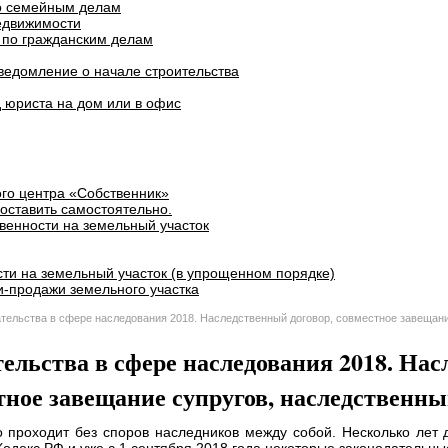
о семейным делам
едвижимости
 по гражданским делам
ведомление о начале строительства
 юриста на дом или в офис
го центра «Собственник»
оставить самостоятельно.
венности на земельный участок
ти на земельный участок (в упрощенном порядке)
и-продажи земельного участка
тельства в сфере наследования 2018. Наследственный договор, совместное завещани
ельства в сфере наследования 2018. Нас
тное завещание супругов, наследственны
проходит без споров наследников между собой. Несколько лет 