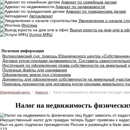
Адвокат по семейным делам
Адвокат по недвижимости
Адвокат по гражданским делам
Автоадвокат
Уведомление о начале стр
Ипотека
Выезд юриста на дом или в оф
Услуги МФЦ
Добавить объявление
Полезная информация
Волоколамский суд: помощь Юридического центра «Собственник
Договор купли-продажи недвижимости. Составить самостоятельно
Инструкция по оформлению права собственности на земельный у
Полезные файлы для скачивания
Оформление земли под строением
Документы для оформления собственности на земельный участок
Перечень документов для договора купли-продажи земельного уч
Юридический центр
Новости
Налог на недвижимость физических лиц будет зави
Налог на недвижимость физических 
Имущественный налог для граждан теперь будет привязан к кадас
был на днях подписан президентом России и размещён в базе зако
123