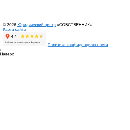
Выезд юриста на дом или офис
Регистрация И
Оформление недвижимости
Внесение изме
Перевод садового дома в жилой
© 2026
Юридический центр
«СОБСТВЕННИК»
Карта сайта
Политика конфиденциальности
›
Наверх