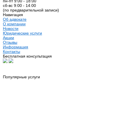
пн-пт 9:00 - 18:00
сб-вс 9:00 - 14:00
(по предварительной записи)
Навигация
Об адвокате
О компании
Новости
Юридические услуги
Акции
Отзывы
Информация
Контакты
Бесплатная консультация
Популярные услуги
Юридические услуги
Оформление н
Риэлторские услуги
Нотариус
Автоадвокат
Сопровождени
Адвокат по гражданским делам
Геодезия
Адвокат по недвижимости
Межевание
Адвокат по семейным делам
Составление д
Банкротство физических лиц
Услуги МФЦ